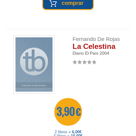
comprar
Fernando De Rojas
La Celestina
Diario El País
2004
3,90 €
2 libros x
6,00€
4 libros x
10,00€