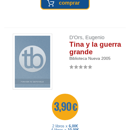
comprar
D'Ors, Eugenio
Tina y la guerra
grande
Biblioteca Nueva
2005
3,90 €
2 libros x
6,00€
4 libros x
10,00€