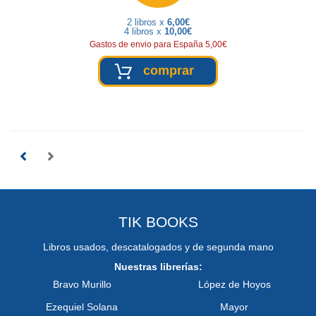
2 libros x
6,00€
4 libros x
10,00€
Gastos de envio para España 5,00€
comprar
TIK BOOKS
Libros usados, descatalogados y de segunda mano
Nuestras librerías:
Bravo Murillo
López de Hoyos
Ezequiel Solana
Mayor