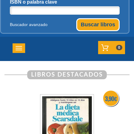
ISBN o palabra clave
Buscar libros
Buscador avanzado
0
Toggle navigation
LIBROS DESTACADOS
3,90 €