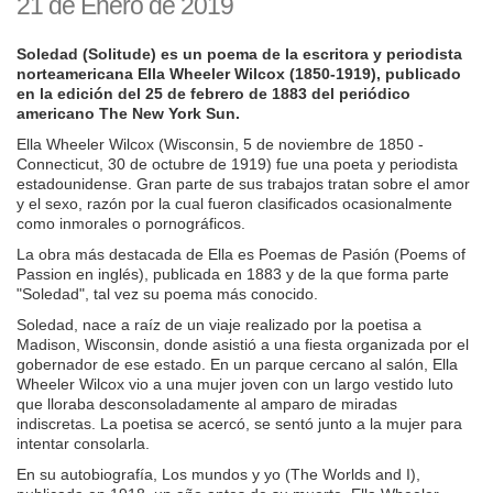
21 de Enero de 2019
Soledad (Solitude) es un poema de la escritora y periodista
norteamericana Ella Wheeler Wilcox (1850-1919), publicado
en la edición del 25 de febrero de 1883 del periódico
americano The New York Sun.
Ella Wheeler Wilcox (Wisconsin, 5 de noviembre de 1850 -
Connecticut, 30 de octubre de 1919) fue una poeta y periodista
estadounidense. Gran parte de sus trabajos tratan sobre el amor
y el sexo, razón por la cual fueron clasificados ocasionalmente
como inmorales o pornográficos.
La obra más destacada de Ella es Poemas de Pasión (Poems of
Passion en inglés), publicada en 1883 y de la que forma parte
"Soledad", tal vez su poema más conocido.
Soledad, nace a raíz de un viaje realizado por la poetisa a
Madison, Wisconsin, donde asistió a una fiesta organizada por el
gobernador de ese estado. En un parque cercano al salón, Ella
Wheeler Wilcox vio a una mujer joven con un largo vestido luto
que lloraba desconsoladamente al amparo de miradas
indiscretas. La poetisa se acercó, se sentó junto a la mujer para
intentar consolarla.
En su autobiografía, Los mundos y yo (The Worlds and I),