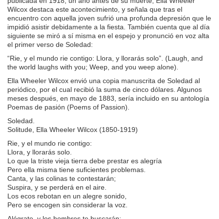
publicada en 1918, un año antes de su muerte, Ella Wheeler
Wilcox destaca este acontecimiento, y señala que tras el
encuentro con aquella joven sufrió una profunda depresión que le
impidió asistir debidamente a la fiesta. También cuenta que al día
siguiente se miró a sí misma en el espejo y pronunció en voz alta
el primer verso de Soledad:
“Rie, y el mundo rie contigo: Llora, y llorarás solo”. (Laugh, and
the world laughs with you; Weep, and you weep alone).
Ella Wheeler Wilcox envió una copia manuscrita de Soledad al
periódico, por el cual recibió la suma de cinco dólares. Algunos
meses después, en mayo de 1883, sería incluido en su antología
Poemas de pasión (Poems of Passion).
Soledad.
Solitude, Ella Wheeler Wilcox (1850-1919)
Rie, y el mundo rie contigo:
Llora, y llorarás solo.
Lo que la triste vieja tierra debe prestar es alegría
Pero ella misma tiene suficientes problemas.
Canta, y las colinas te contestarán;
Suspira, y se perderá en el aire.
Los ecos rebotan en un alegre sonido,
Pero se encogen sin considerar la voz.
Alégrate, y los hombres te buscarán: