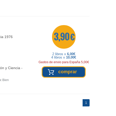
3,90 €
cia
1976
2 libros x
6,00€
4 libros x
10,00€
Gastos de envio para España 5,00€
ón y Ciencia -
comprar
o:
Bien
(current)
1