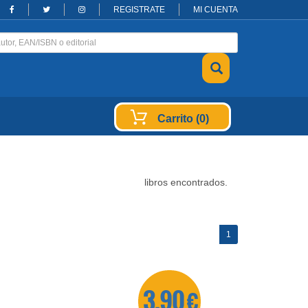
REGISTRATE
MI CUENTA
Carrito (0)
libros encontrados.
(current)
1
3,90 €