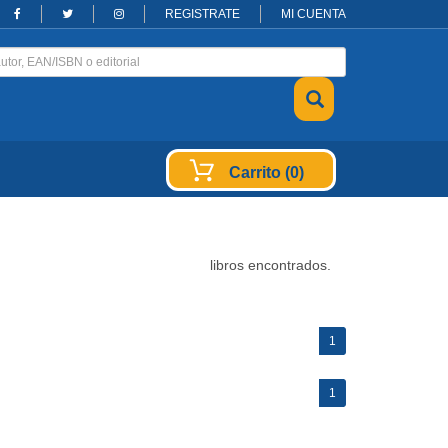
REGISTRATE
MI CUENTA
Carrito (0)
libros encontrados.
(current)
1
(current)
1