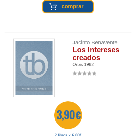
comprar
Jacinto Benavente
Los intereses
creados
Orbis
1982
3,90 €
2 libros x
6,00€