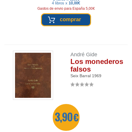
4 libros x
10,00€
Gastos de envio para España 5,00€
comprar
André Gide
Los monederos
falsos
Seix Barral
1969
3,90 €