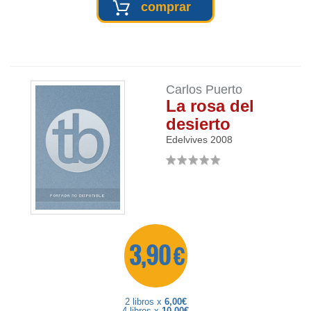
comprar
Carlos Puerto
La rosa del
desierto
Edelvives
2008
3,90 €
2 libros x
6,00€
4 libros x
10,00€