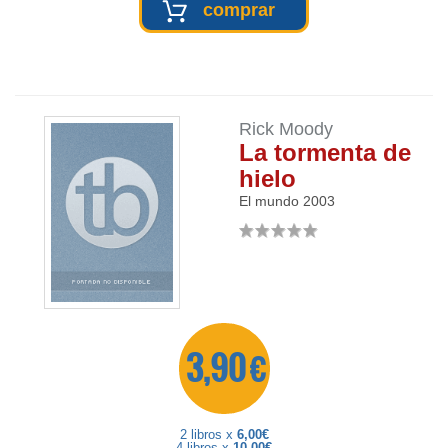
comprar
Rick Moody
La tormenta de
hielo
El mundo
2003
3,90 €
2 libros x
6,00€
4 libros x
10,00€