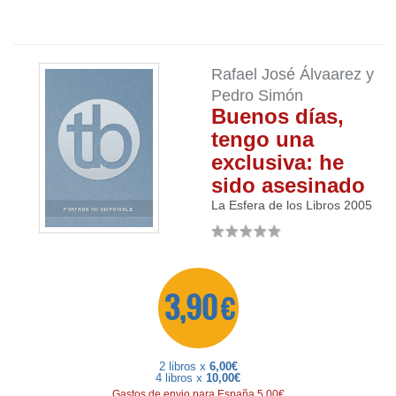
Rafael José Álvaarez y
Pedro Simón
Buenos días,
tengo una
exclusiva: he
sido asesinado
La Esfera de los Libros
2005
3,90 €
2 libros x
6,00€
4 libros x
10,00€
Gastos de envio para España 5,00€