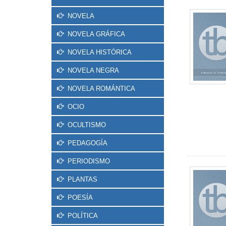
NOVELA
NOVELA GRÁFICA
NOVELA HISTÓRICA
NOVELA NEGRA
NOVELA ROMÁNTICA
OCIO
OCULTISMO
PEDAGOGÍA
PERIODISMO
PLANTAS
POESÍA
POLÍTICA