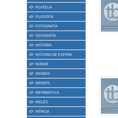
FILATELIA
FILOSOFÍA
FOTOGRAFÍA
GEOGRAFÍA
HISTORIA
HISTORIA DE ESPAÑA
HUMOR
IDIOMAS
INFANTIL
INFORMÁTICA
INGLÉS
INTRIGA