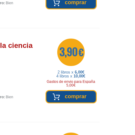
comprar
ro:
Bien
la ciencia
3,90 €
2 libros x
6,00€
4 libros x
10,00€
Gastos de envio para España
5,00€
comprar
ro:
Bien