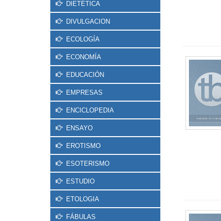
DIETÉTICA
DIVULGACION
ECOLOGÍA
ECONOMÍA
EDUCACIÓN
EMPRESAS
ENCICLOPEDIA
ENSAYO
EROTISMO
ESOTERISMO
ESTUDIO
ETOLOGIA
FÁBULAS