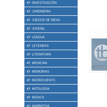
INVESTIGACIÓN
JARDINERÍA
JUEGOS DE MESA
JUVENIL
LENGUA
LEYENDAS
LITERATURA
MEDICINA
MEMORIAS
MICROCUENTO
MITOLOGÍA
MÚSICA
NARRATIVA