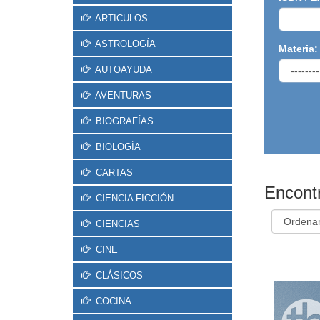
ARTICULOS
ASTROLOGÍA
Materia:
AUTOAYUDA
AVENTURAS
BIOGRAFÍAS
BIOLOGÍA
CARTAS
Encontr
CIENCIA FICCIÓN
CIENCIAS
CINE
CLÁSICOS
COCINA