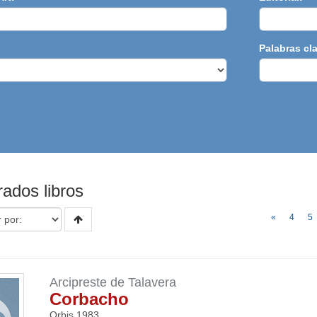
Palabras cl
ados libros
«
4
5
Arcipreste de Talavera
Corbacho
Orbis
1983