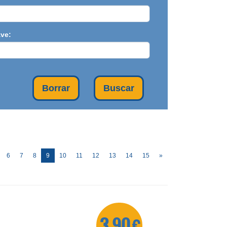
ave:
Borrar
Buscar
(current)
6
7
8
9
10
11
12
13
14
15
»
3,90 €