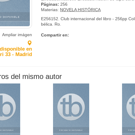
Páginas:
256
Materias:
NOVELA HISTÓRICA
E256152. Club internacional del libro - 256pp Co
bélica. Ro.
Ampliar imágen
Compartir en:
 disponible en
ri 33 - Madrid
bros del mismo autor