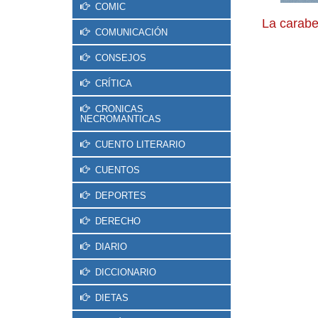
COMIC
La carabe
COMUNICACIÓN
CONSEJOS
CRÍTICA
CRONICAS
NECROMANTICAS
CUENTO LITERARIO
CUENTOS
DEPORTES
DERECHO
DIARIO
DICCIONARIO
DIETAS