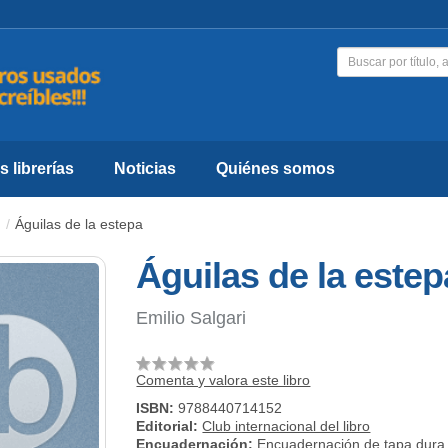
 librerías
Noticias
Quiénes somos
Águilas de la estepa
Águilas de la estep
Emilio Salgari
Comenta y valora este libro
ISBN:
9788440714152
Editorial:
Club internacional del libro
Encuadernación:
Encuadernación de tapa dura