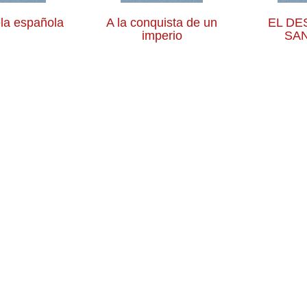
la española
A la conquista de un
EL DE
imperio
SA