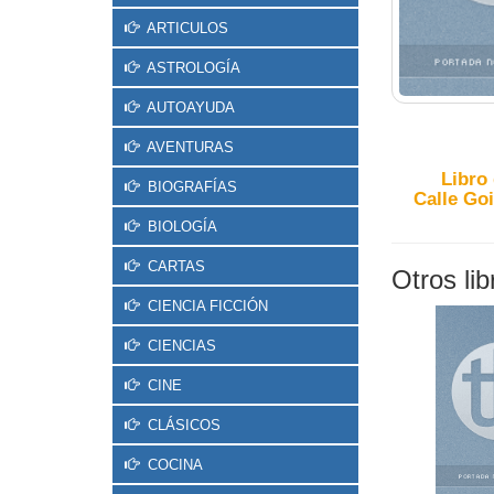
ARTICULOS
ASTROLOGÍA
AUTOAYUDA
AVENTURAS
Libro
BIOGRAFÍAS
Calle Goi
BIOLOGÍA
CARTAS
Otros li
CIENCIA FICCIÓN
CIENCIAS
CINE
CLÁSICOS
COCINA