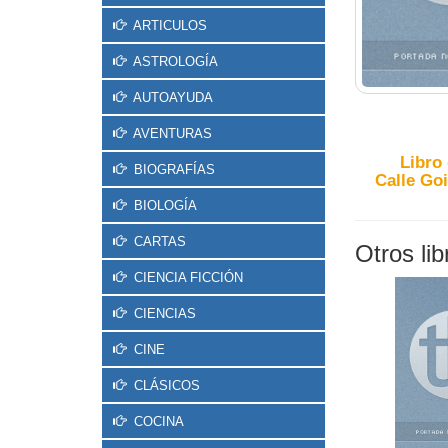
ARTICULOS
ASTROLOGÍA
AUTOAYUDA
AVENTURAS
Libro
BIOGRAFÍAS
Calle Goi
BIOLOGÍA
CARTAS
Otros li
CIENCIA FICCIÓN
CIENCIAS
CINE
CLÁSICOS
COCINA