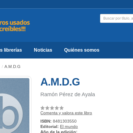
 librerías
Noticias
Quiénes somos
A.M.D.G
A.M.D.G
Ramón Pérez de Ayala
Comenta y valora este libro
ISBN:
8481303550
Editorial:
El mundo
Año de la edición: