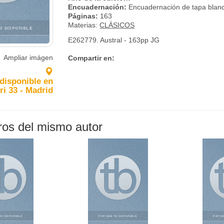
Encuadernación:
Encuadernación de tapa blan
Páginas:
163
Materias:
CLÁSICOS
E262779. Austral - 163pp JG
Ampliar imágen
Compartir en:
 disponible en
ri 33 - Madrid
bros del mismo autor