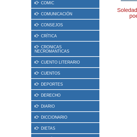
COMIC
Soledad
COMUNICACIÓN
po
CONSEJOS
CRÍTICA
CRONICAS
NECROMANTICAS
CUENTO LITERARIO
CUENTOS
DEPORTES
DERECHO
DIARIO
DICCIONARIO
DIETAS