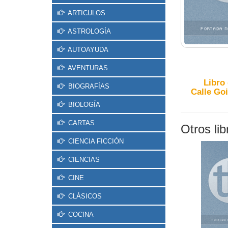
ARTICULOS
ASTROLOGÍA
AUTOAYUDA
AVENTURAS
Libro
BIOGRAFÍAS
Calle Goi
BIOLOGÍA
CARTAS
Otros li
CIENCIA FICCIÓN
CIENCIAS
CINE
CLÁSICOS
COCINA