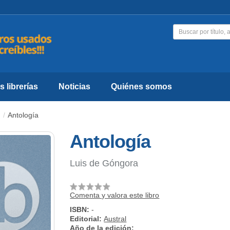
 librerías
Noticias
Quiénes somos
Antología
Antología
Luis de Góngora
Comenta y valora este libro
ISBN:
-
Editorial:
Austral
Año de la edición: