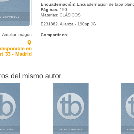
Encuadernación:
Encuadernación de tapa blan
Páginas:
190
Materias:
CLÁSICOS
E231882. Alianza - 190pp JG
Ampliar imágen
Compartir en:
 disponible en
ri 33 - Madrid
bros del mismo autor