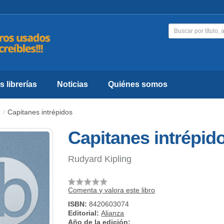
 librerías
Noticias
Quiénes somos
Capitanes intrépidos
Capitanes intrépid
Rudyard Kipling
Comenta y valora este libro
ISBN:
8420603074
Editorial:
Alianza
Año de la edición: