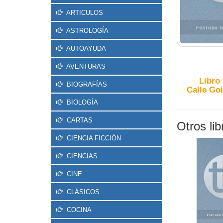
ARTICULOS
ASTROLOGÍA
AUTOAYUDA
AVENTURAS
Libro
BIOGRAFÍAS
Calle Goi
BIOLOGÍA
CARTAS
Otros li
CIENCIA FICCIÓN
CIENCIAS
CINE
CLÁSICOS
COCINA