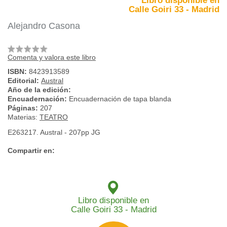
Libro disponible en
Calle Goiri 33 - Madrid
Alejandro Casona
Comenta y valora este libro
ISBN:
8423913589
Editorial:
Austral
Año de la edición:
Encuadernación:
Encuadernación de tapa blanda
Páginas:
207
Materias:
TEATRO
E263217. Austral - 207pp JG
Compartir en:
Libro disponible en
Calle Goiri 33 - Madrid