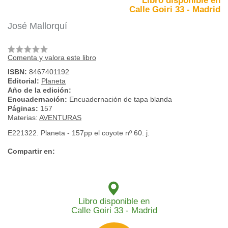
Libro disponible en
Calle Goiri 33 - Madrid
José Mallorquí
Comenta y valora este libro
ISBN:
8467401192
Editorial:
Planeta
Año de la edición:
Encuadernación:
Encuadernación de tapa blanda
Páginas:
157
Materias:
AVENTURAS
E221322. Planeta - 157pp el coyote nº 60. j.
Compartir en:
Libro disponible en
Calle Goiri 33 - Madrid