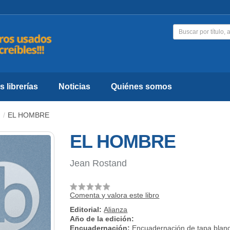
 librerías
Noticias
Quiénes somos
EL HOMBRE
EL HOMBRE
Jean Rostand
Comenta y valora este libro
Editorial:
Alianza
Año de la edición:
Encuadernación:
Encuadernación de tapa blan