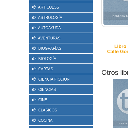
ARTICULOS
ASTROLOGÍA
AUTOAYUDA
AVENTURAS
Libro
BIOGRAFÍAS
Calle Goi
BIOLOGÍA
CARTAS
Otros li
CIENCIA FICCIÓN
CIENCIAS
CINE
CLÁSICOS
COCINA