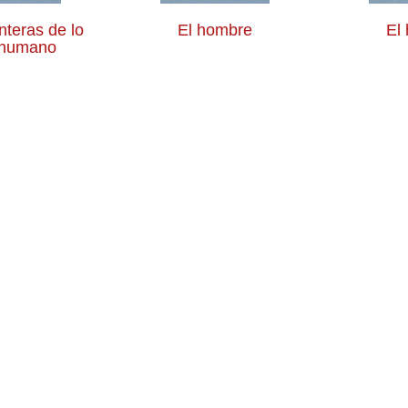
nteras de lo
El hombre
El
ehumano