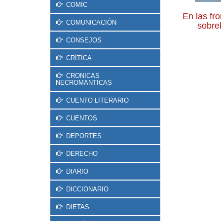
COMIC
En las fro
COMUNICACIÓN
sobr
CONSEJOS
CRÍTICA
CRONICAS
NECROMANTICAS
CUENTO LITERARIO
CUENTOS
DEPORTES
DERECHO
DIARIO
DICCIONARIO
DIETAS