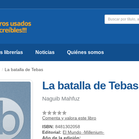
 librerías
Noticias
Quiénes somos
La batalla de Tebas
La batalla de Tebas
Naguib Mahfuz
Comenta y valora este libro
ISBN:
8481302058
Editorial:
El Mundo -Millenium-
Año de la edición: