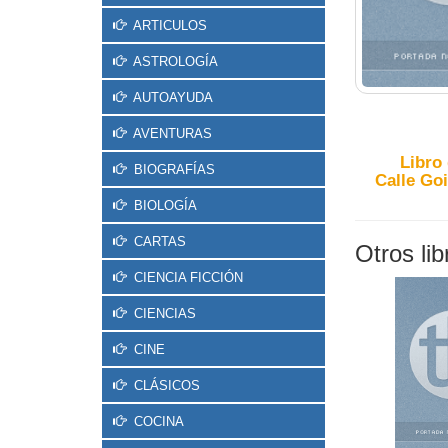
ARTICULOS
ASTROLOGÍA
AUTOAYUDA
AVENTURAS
Libro
BIOGRAFÍAS
Calle Goi
BIOLOGÍA
CARTAS
Otros li
CIENCIA FICCIÓN
CIENCIAS
CINE
CLÁSICOS
COCINA