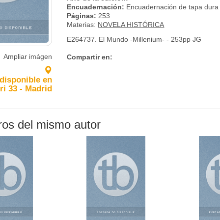
Encuadernación:
Encuadernación de tapa dura
Páginas:
253
Materias:
NOVELA HISTÓRICA
E264737. El Mundo -Millenium- - 253pp JG
Ampliar imágen
Compartir en:
 disponible en
ri 33 - Madrid
bros del mismo autor