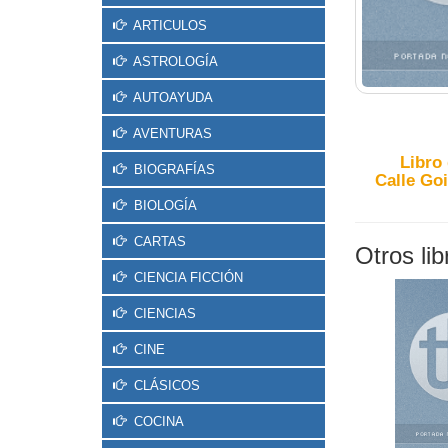
ARTICULOS
ASTROLOGÍA
AUTOAYUDA
AVENTURAS
Libro
BIOGRAFÍAS
Calle Goi
BIOLOGÍA
CARTAS
Otros li
CIENCIA FICCIÓN
CIENCIAS
CINE
CLÁSICOS
COCINA