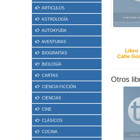
ARTICULOS
ASTROLOGÍA
AUTOAYUDA
AVENTURAS
Libro
BIOGRAFÍAS
Calle Goi
BIOLOGÍA
CARTAS
Otros li
CIENCIA FICCIÓN
CIENCIAS
CINE
CLÁSICOS
COCINA