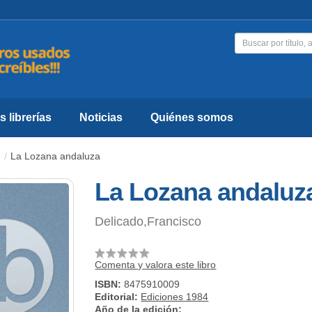
 librerías
Noticias
Quiénes somos
La Lozana andaluza
La Lozana andaluz
Delicado,Francisco
Comenta y valora este libro
ISBN:
8475910009
Editorial:
Ediciones 1984
Año de la edición: