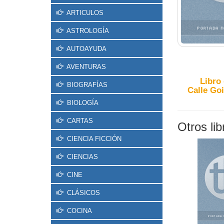
ARTICULOS
ASTROLOGÍA
AUTOAYUDA
AVENTURAS
Libro
BIOGRAFÍAS
Calle Goi
BIOLOGÍA
CARTAS
Otros li
CIENCIA FICCIÓN
CIENCIAS
CINE
CLÁSICOS
COCINA