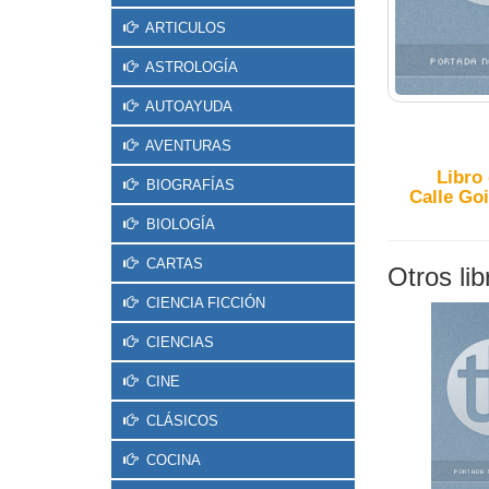
ARTICULOS
ASTROLOGÍA
AUTOAYUDA
AVENTURAS
Libro
BIOGRAFÍAS
Calle Goi
BIOLOGÍA
CARTAS
Otros li
CIENCIA FICCIÓN
CIENCIAS
CINE
CLÁSICOS
COCINA