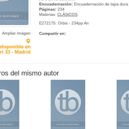
Encuadernación:
Encuadernación de tapa dura
Páginas:
234
Materias:
CLÁSICOS
E272175. Orbis - 234pp An
Ampliar imágen
Compartir en:
 disponible en
ri 33 - Madrid
bros del mismo autor