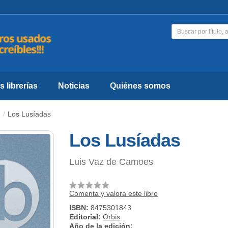
 librerías
Noticias
Quiénes somos
Los Lusíadas
Los Lusíadas
Luis Vaz de Camoes
Comenta y valora este libro
ISBN:
8475301843
Editorial:
Orbis
Año de la edición: