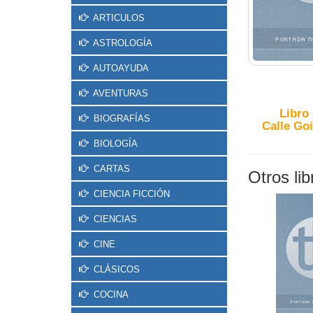
ARTICULOS
ASTROLOGÍA
AUTOAYUDA
AVENTURAS
Libro
BIOGRAFÍAS
Calle Goi
BIOLOGÍA
CARTAS
Otros li
CIENCIA FICCIÓN
CIENCIAS
CINE
CLÁSICOS
COCINA