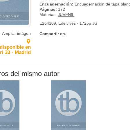
Encuadernación:
Encuadernación de tapa blan
Páginas:
172
Materias:
JUVENIL
E264109. Edelvives - 172pp JG
Ampliar imágen
Compartir en:
 disponible en
ri 33 - Madrid
bros del mismo autor