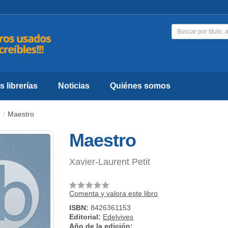
 librerías
Noticias
Quiénes somos
Maestro
Maestro
Xavier-Laurent Petit
Comenta y valora este libro
ISBN:
8426361153
Editorial:
Edelvives
Año de la edición: