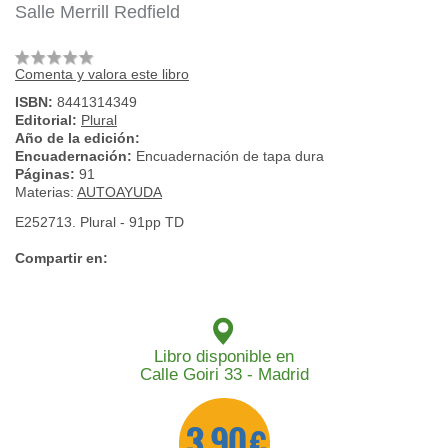
Salle Merrill Redfield
Comenta y valora este libro
ISBN:
8441314349
Editorial:
Plural
Año de la edición:
Encuadernación:
Encuadernación de tapa dura
Páginas:
91
Materias:
AUTOAYUDA
E252713. Plural - 91pp TD
Compartir en:
Libro disponible en
Calle Goiri 33 - Madrid
3,90 €