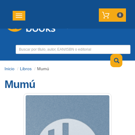
REGISTRATE
MI CUENTA
0
Toggle navigation
Inicio
Libros
Mumú
Mumú