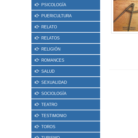
PSICOLOGÍA
PUERICULTURA
RELATO
RELATOS
RELIGIÓN
ROMANCES
SALUD
SEXUALIDAD
SOCIOLOGÍA
TEATRO
TESTIMONIO
TOROS
TURISMO