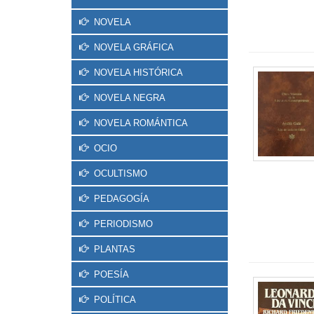
NOVELA
NOVELA GRÁFICA
NOVELA HISTÓRICA
NOVELA NEGRA
NOVELA ROMÁNTICA
OCIO
OCULTISMO
PEDAGOGÍA
PERIODISMO
PLANTAS
POESÍA
POLÍTICA