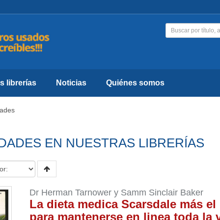
 librerías
Noticias
Quiénes somos
ades
DADES EN NUESTRAS LIBRERÍAS
Dr Herman Tarnower y Samm Sinclair Baker
La dieta medica Scarsdale más el
para mantenerse en linea toda la 