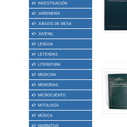
INVESTIGACIÓN
JARDINERÍA
JUEGOS DE MESA
JUVENIL
LENGUA
LEYENDAS
LITERATURA
MEDICINA
MEMORIAS
MICROCUENTO
MITOLOGÍA
MÚSICA
NARRATIVA