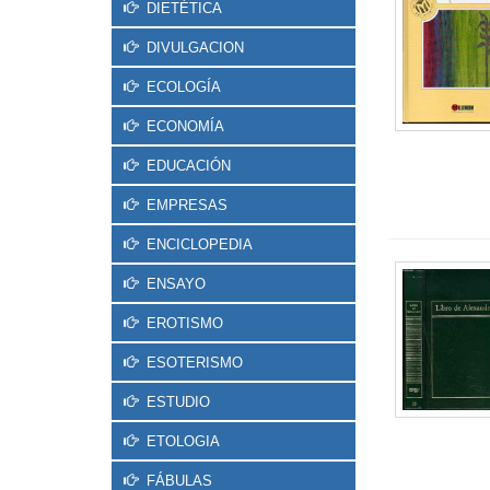
DIETÉTICA
DIVULGACION
ECOLOGÍA
ECONOMÍA
EDUCACIÓN
EMPRESAS
ENCICLOPEDIA
ENSAYO
EROTISMO
ESOTERISMO
ESTUDIO
ETOLOGIA
FÁBULAS