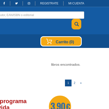
REGISTRATE
MI CUENTA
Carrito (0)
libros encontrados.
(current)
1
2
»
 programa
3,90 €
vida