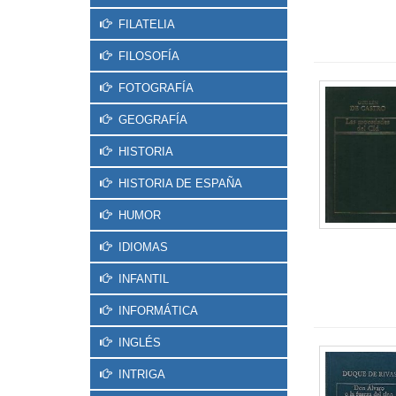
FILATELIA
FILOSOFÍA
FOTOGRAFÍA
GEOGRAFÍA
HISTORIA
HISTORIA DE ESPAÑA
HUMOR
IDIOMAS
INFANTIL
INFORMÁTICA
INGLÉS
INTRIGA