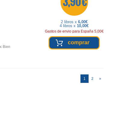
3,90 €
2 libros x
6,00€
4 libros x
10,00€
Gastos de envio para España 5,00€
comprar
o:
Bien
(current)
1
2
»