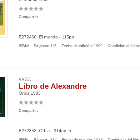
Compartir:
E272460. El mundo - 115pp
ISBN:
Páginas:
115
Fecha de edición:
1999
Condición del libro
vvaa
Libro de Alexandre
Orbis
1983
Compartir:
E272353. Orbis - 314pp Is
ISBN:
Páginas:
314
Fecha de edición:
1983
Condición del libr