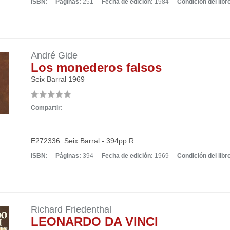
ISBN:
Páginas:
251
Fecha de edición:
1984
Condición del libr
André Gide
Los monederos falsos
Seix Barral
1969
Compartir:
E272336. Seix Barral - 394pp R
ISBN:
Páginas:
394
Fecha de edición:
1969
Condición del libr
Richard Friedenthal
LEONARDO DA VINCI