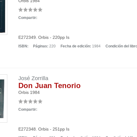
Orbis
1984
Compartir:
E272349. Orbis - 220pp Is
ISBN:
Páginas:
220
Fecha de edición:
1984
Condición del libr
José Zorrilla
Don Juan Tenorio
Orbis
1984
Compartir:
E272348. Orbis - 251pp Is