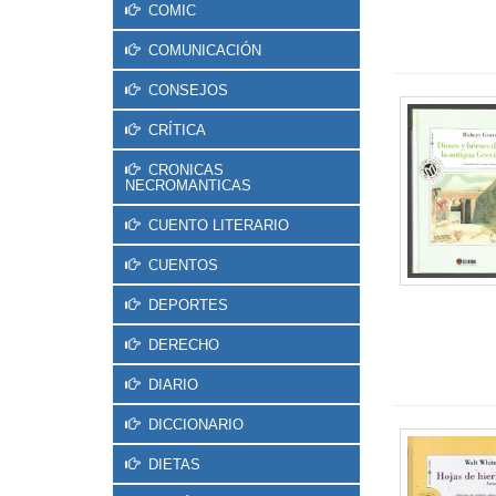
COMIC
COMUNICACIÓN
CONSEJOS
CRÍTICA
CRONICAS
NECROMANTICAS
CUENTO LITERARIO
CUENTOS
DEPORTES
DERECHO
DIARIO
DICCIONARIO
DIETAS