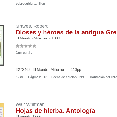
sobrecubierta:
Bien
Graves, Robert
Dioses y héroes de la antigua Gre
El Mundo -Millenium-
1999
Compartir:
E272462. El Mundo -Millenium- - 113pp
ISBN:
Páginas:
113
Fecha de edición:
1999
Condición del libro
Walt Whitman
Hojas de hierba. Antología
El mundo
1999