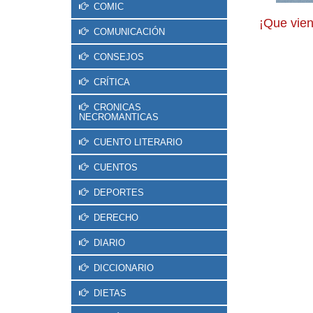
COMIC
¡Que viene
COMUNICACIÓN
CONSEJOS
CRÍTICA
CRONICAS
NECROMANTICAS
CUENTO LITERARIO
CUENTOS
DEPORTES
DERECHO
DIARIO
DICCIONARIO
DIETAS