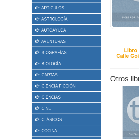
ARTICULOS
ASTROLOGÍA
AUTOAYUDA
AVENTURAS
Libro
BIOGRAFÍAS
Calle Goi
BIOLOGÍA
CARTAS
Otros li
CIENCIA FICCIÓN
CIENCIAS
CINE
CLÁSICOS
COCINA