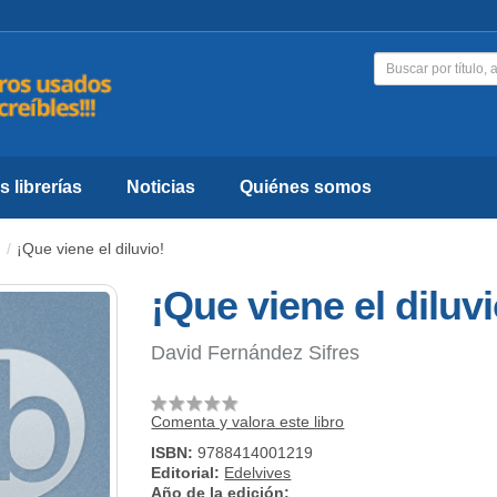
 librerías
Noticias
Quiénes somos
¡Que viene el diluvio!
¡Que viene el diluvi
David Fernández Sifres
Comenta y valora este libro
ISBN:
9788414001219
Editorial:
Edelvives
Año de la edición: