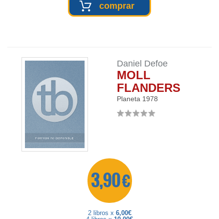
comprar
Daniel Defoe
MOLL
FLANDERS
Planeta
1978
3,90 €
2 libros x
6,00€