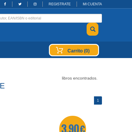
REGISTRATE
MI CUENTA
Carrito (0)
libros encontrados.
PE
(current)
1
3,90 €