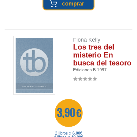
comprar
Fiona Kelly
Los tres del
misterio En
busca del tesoro
Ediciones B
1997
3,90 €
2 libros x
6,00€