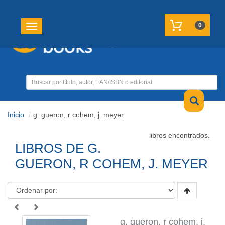
REGISTRATE
MI CUENTA
0
Toggle navigation
Inicio
g. gueron, r cohem, j. meyer
libros encontrados.
LIBROS DE G.
GUERON, R COHEM, J. MEYER
g. gueron, r cohem, j.