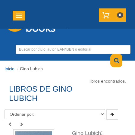
REGISTRATE
MI CUENTA
0
Toggle navigation
Inicio
Gino Lubich
libros encontrados.
LIBROS DE GINO
LUBICH
;
Gino Lubich