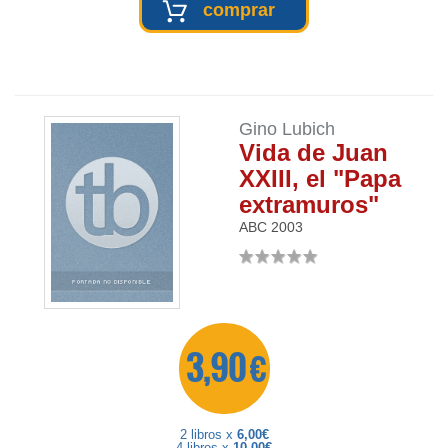
comprar
Gino Lubich
Vida de Juan
XXIII, el "Papa
extramuros"
ABC
2003
3,90 €
2 libros x
6,00€
4 libros x
10,00€