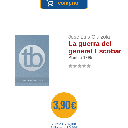
comprar
Jose Luis Olaizola
La guerra del
general Escobar
Planeta
1995
3,90 €
2 libros x
6,00€
4 libros x
10,00€