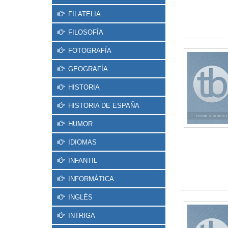
FILATELIA
FILOSOFÍA
FOTOGRAFÍA
GEOGRAFÍA
HISTORIA
HISTORIA DE ESPAÑA
HUMOR
IDIOMAS
INFANTIL
INFORMÁTICA
INGLÉS
INTRIGA