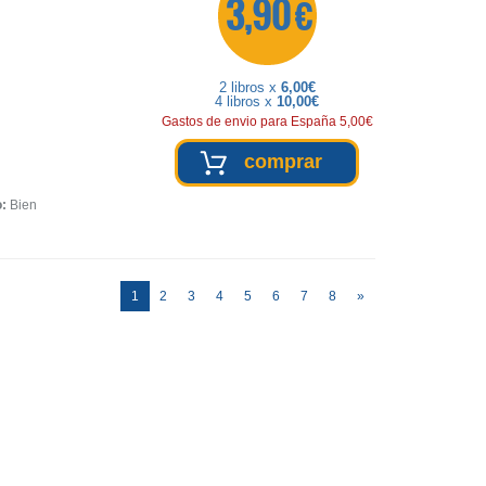
3,90 €
2 libros x
6,00€
4 libros x
10,00€
Gastos de envio para España 5,00€
comprar
o:
Bien
(current)
1
2
3
4
5
6
7
8
»