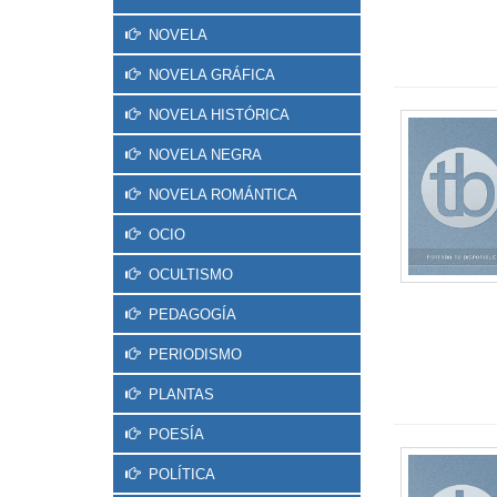
NOVELA
NOVELA GRÁFICA
NOVELA HISTÓRICA
NOVELA NEGRA
NOVELA ROMÁNTICA
OCIO
OCULTISMO
PEDAGOGÍA
PERIODISMO
PLANTAS
POESÍA
POLÍTICA