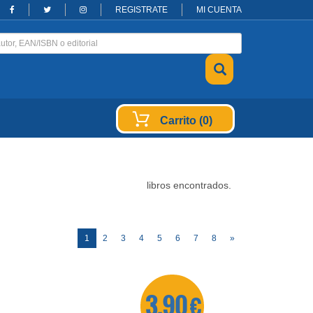
REGISTRATE
MI CUENTA
Carrito (0)
libros encontrados.
(current)
1
2
3
4
5
6
7
8
»
3,90 €