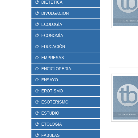
DIETÉTICA
DIVULGACION
ECOLOGÍA
ECONOMÍA
EDUCACIÓN
EMPRESAS
ENCICLOPEDIA
ENSAYO
EROTISMO
ESOTERISMO
ESTUDIO
ETOLOGIA
FÁBULAS