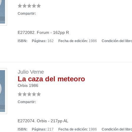
Compartir:
E272082. Forum - 162pp R
ISBN:
Páginas:
162
Fecha de edición:
1986
Condición del libr
Julio Verne
La caza del meteoro
Orbis
1986
Compartir:
E272074. Orbis - 217pp AL
ISBN:
Páginas:
217
Fecha de edición:
1986
Condición del libr