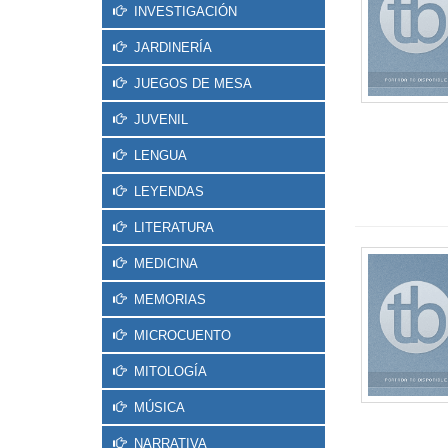
INVESTIGACIÓN
JARDINERÍA
JUEGOS DE MESA
JUVENIL
LENGUA
LEYENDAS
LITERATURA
MEDICINA
MEMORIAS
MICROCUENTO
MITOLOGÍA
MÚSICA
NARRATIVA