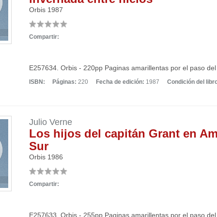
Orbis
1987
Compartir:
E257634. Orbis - 220pp Paginas amarillentas por el paso del
ISBN:
Páginas:
220
Fecha de edición:
1987
Condición del libr
Julio Verne
Los hijos del capitán Grant en Am
Sur
Orbis
1986
Compartir:
E257633. Orbis - 255pp Paginas amarillentas por el paso del