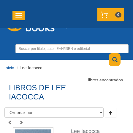
REGISTRATE
MI CUENTA
0
Toggle navigation
Inicio
Lee Iacocca
libros encontrados.
LIBROS DE LEE
IACOCCA
Lee Iacocca