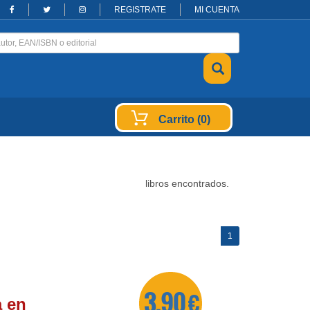
REGISTRATE
MI CUENTA
Carrito (0)
libros encontrados.
(current)
1
3,90 €
a en