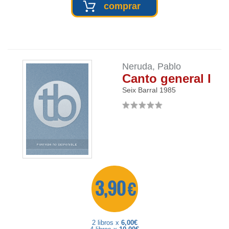
comprar
Neruda, Pablo
Canto general I
Seix Barral
1985
3,90 €
2 libros x
6,00€