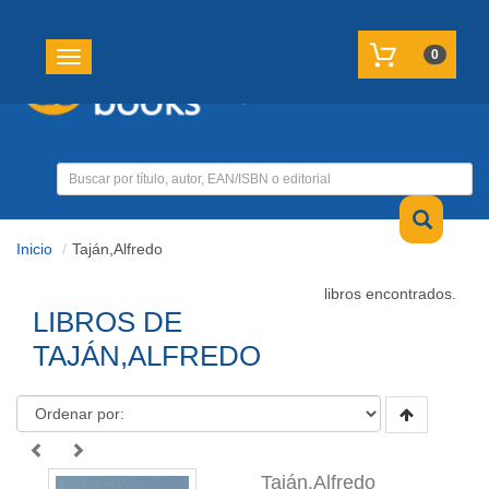
REGISTRATE
MI CUENTA
0
Toggle navigation
Inicio
Taján,Alfredo
libros encontrados.
LIBROS DE
TAJÁN,ALFREDO
Taján,Alfredo