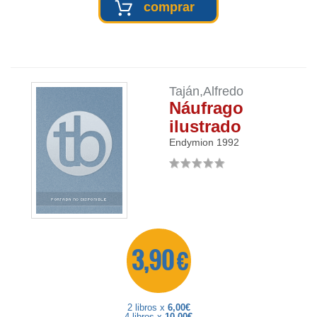
comprar
Taján,Alfredo
Náufrago
ilustrado
Endymion
1992
3,90 €
2 libros x
6,00€
4 libros x
10,00€