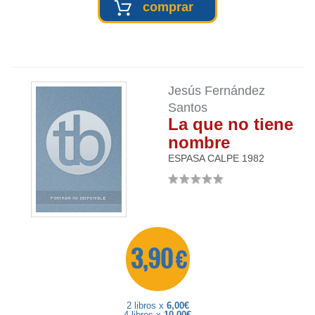
comprar
Jesús Fernández
Santos
La que no tiene
nombre
ESPASA CALPE
1982
3,90 €
2 libros x
6,00€
4 libros x
10,00€