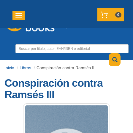
REGISTRATE
MI CUENTA
0
Toggle navigation
Inicio
Libros
Conspiración contra Ramsés III
Conspiración contra
Ramsés III