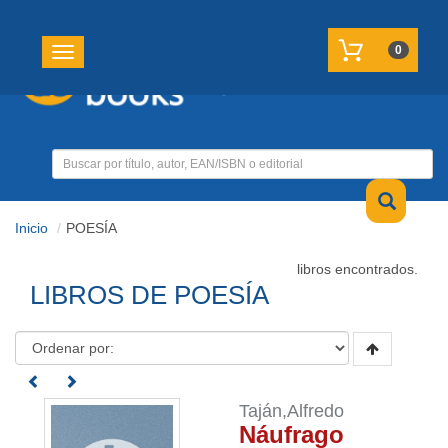
REGISTRATE
MI CUENTA
0
Toggle navigation
Inicio
POESÍA
libros encontrados.
LIBROS DE POESÍA
Taján,Alfredo
Náufrago