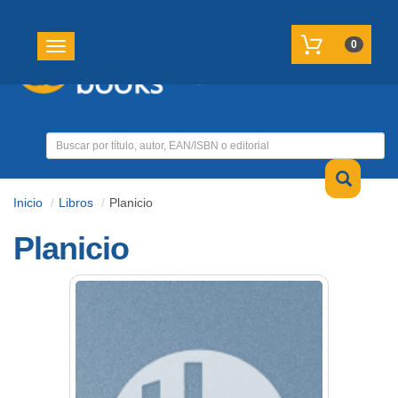
REGISTRATE
MI CUENTA
0
Toggle navigation
Inicio
Libros
Planicio
Planicio