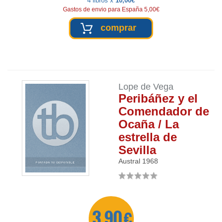
4 libros x
10,00€
Gastos de envio para España 5,00€
comprar
Lope de Vega
Peribáñez y el
Comendador de
Ocaña / La
estrella de
Sevilla
Austral
1968
3,90 €