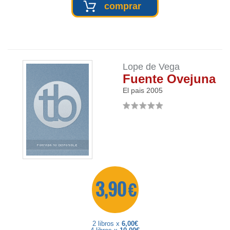
comprar
Lope de Vega
Fuente Ovejuna
El pais
2005
3,90 €
2 libros x
6,00€